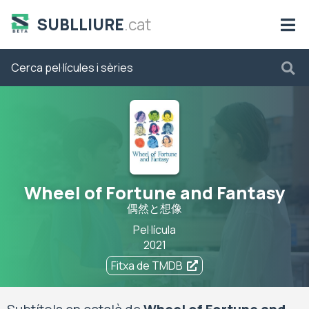
SUBLLIURE
.cat
Wheel of Fortune and Fantasy
偶然と想像
Pel·lícula
2021
Fitxa de TMDB