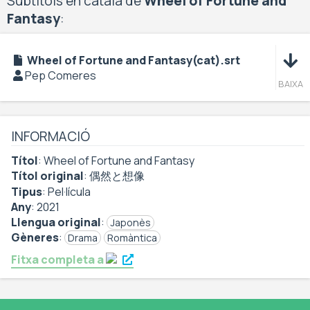
Subtítols en català de
Wheel of Fortune and
Fantasy
:
Baixa
Wheel of Fortune and Fantasy(cat).srt
Pep Comeres
BAIXA
INFORMACIÓ
Títol
:
Wheel of Fortune and Fantasy
Títol original
:
偶然と想像
Tipus
:
Pel·lícula
Any
:
2021
Llengua original
:
Japonès
Gèneres
:
Drama
Romàntica
Fitxa completa a