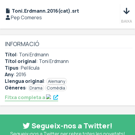
Baixa
Toni.Erdmann.2016(cat).srt
Pep Comeres
BAIXA
INFORMACIÓ
Títol
:
Toni Erdmann
Títol original
:
Toni Erdmann
Tipus
:
Pel·lícula
Any
:
2016
Llengua original
:
Alemany
Gèneres
:
Drama
Comèdia
Fitxa completa a
Segueix-nos a Twitter!
Segueix-nos a Twitter per rebre totes les novetats!