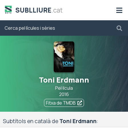
SUBLLIURE
.cat
Toni Erdmann
Pel·lícula
2016
Fitxa de TMDB
Subtítols en català de
Toni Erdmann
: