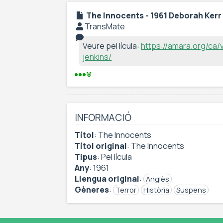
The Innocents - 1961 Deborah Kerr 
TransMate
Veure pel·lícula:
https://amara.org/ca
jenkins/
INFORMACIÓ
Títol
:
The Innocents
Títol original
:
The Innocents
Tipus
:
Pel·lícula
Any
:
1961
Llengua original
:
Anglès
Gèneres
:
Terror
Història
Suspens