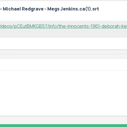
- Michael Redgrave - Megs Jenkins.ca(1).srt
/videos/pCEutBMKGB57/info/the-innocents-1961-deborah-k