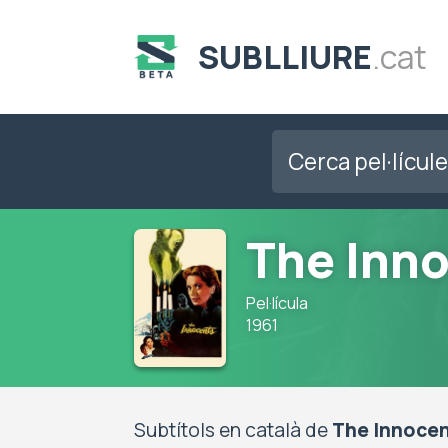
SUBLLIURE
.cat
The Inn
Pel·lícula
1961
Subtítols en català de
The Innoce