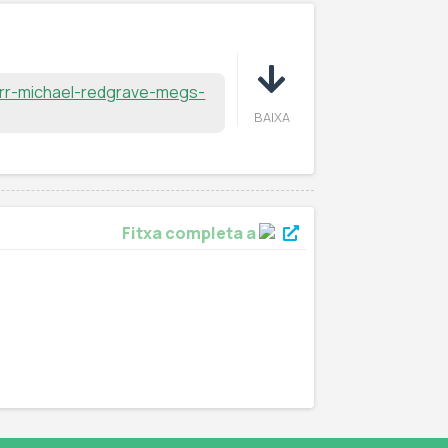
Baixa
err-michael-redgrave-megs-
BAIXA
Fitxa completa a