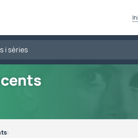
In
ocents
nts
: